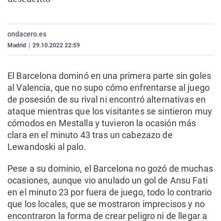
La rosa de los vientos
Caso
Extremadura
Virales
Gente viajera
Retornados
Galicia
Televisión
ondacero.es
Como el perro y el gat
Equipo de investigaci
La Rioja
Elecciones
Madrid
|
29.10.2022 22:59
Operación Viuda Negr
Navarra
El Barcelona dominó en una primera parte sin goles
País Vasco
al Valencia, que no supo cómo enfrentarse al juego
de posesión de su rival ni encontró alternativas en
ataque mientras que los visitantes se sintieron muy
cómodos en Mestalla y tuvieron la ocasión más
clara en el minuto 43 tras un cabezazo de
Lewandoski al palo.
Pese a su dominio, el Barcelona no gozó de muchas
ocasiones, aunque vio anulado un gol de Ansu Fati
en el minuto 23 por fuera de juego, todo lo contrario
que los locales, que se mostraron imprecisos y no
encontraron la forma de crear peligro ni de llegar a