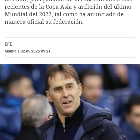
La rosa de los vientos
Caso
Extremadura
Virales
recientes de la Copa Asia y anfitrión del último
Mundial del 2022, tal como ha anunciado de
Gente viajera
Retornados
Galicia
Televisión
manera oficial su federación.
Como el perro y el gat
Equipo de investigaci
La Rioja
Elecciones
Operación Viuda Negr
Navarra
EFE
País Vasco
Madrid
|
02.05.2025 09:21