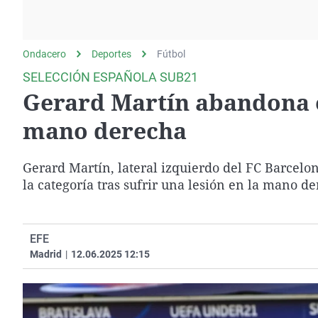
La rosa de los vientos
Caso
Extremadura
Gente viajera
Retornados
Galicia
Ondacero
Deportes
Como el perro y el
Fútbol
Equipo de investigación
La Rioja
gato
SELECCIÓN ESPAÑOLA SUB21
Operación Viuda
Navarra
Gerard Martín abandona e
Negra
País Vasco
mano derecha
Gerard Martín, lateral izquierdo del FC Barcelo
la categoría tras sufrir una lesión en la mano d
EFE
Madrid
|
12.06.2025 12:15