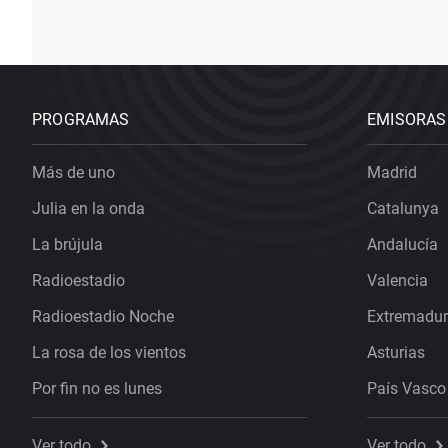
PROGRAMAS
EMISORAS
Más de uno
Madrid
Julia en la onda
Catalunya
La brújula
Andalucía
Radioestadio
Valencia
Radioestadio Noche
Extremadu
La rosa de los vientos
Asturias
Por fin no es lunes
País Vasco
Ver todo
Ver todo