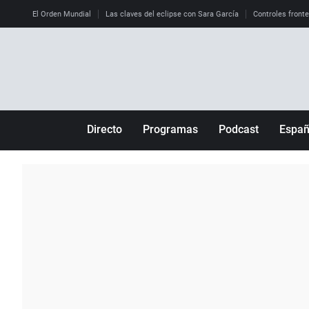
El Orden Mundial
Las claves del eclipse con Sara García
Controles front
Directo
Programas
Podcast
Espa
Más de uno
Los Perseguidos
Andalucía
Por fin
Malas decisiones
Aragón
Julia en la onda
Expedientes del más allá
Baleares
La brújula
El viaje del Guernica
Cantabria
Radioestadio
Invisibles
Cataluña
Radioestadio noche
Prohibido morirse
Comunidad de M
El colegio invisible
Esto no ha pasado
Comunitat Vale