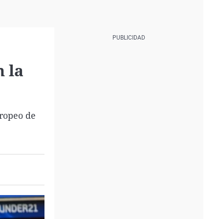
 la
uropeo de