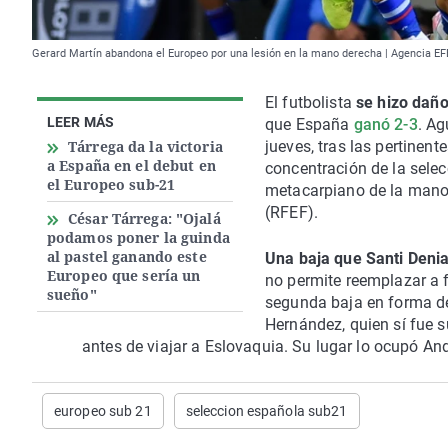
Gerard Martín abandona el Europeo por una lesión en la mano derecha | Agencia EF
El futbolista
se hizo dañ
LEER MÁS
que España
ganó 2-3
. Ag
Tárrega da la victoria
jueves, tras las pertinen
a España en el debut en
concentración de la selec
el Europeo sub-21
metacarpiano de la mano 
(RFEF).
César Tárrega: "Ojalá
podamos poner la guinda
al pastel ganando este
Una baja que Santi Denia 
Europeo que sería un
no permite reemplazar a f
sueño"
segunda baja en forma de 
Hernández, quien sí fue s
antes de viajar a Eslovaquia. Su lugar lo ocupó An
europeo sub 21
seleccion española sub21