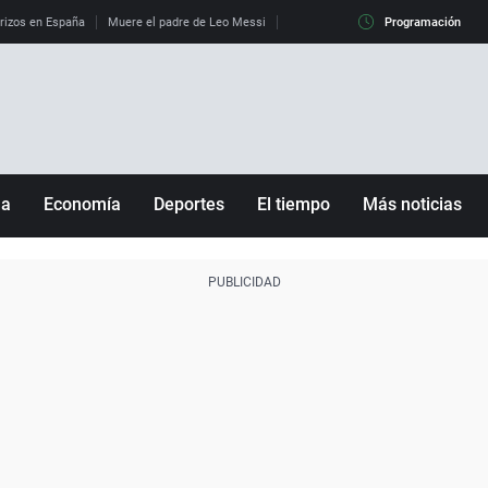
erizos en España
Muere el padre de Leo Messi
La diferencia entre observar el eclip
Programación
ña
Economía
Deportes
El tiempo
Más noticias
Fútbol
Sociedad
Baloncesto
Mundo
Tenis
Salud
Motor
Cultura
Ciencia y Tecnología
adrid
Gastronomía
nciana
Medio ambiente