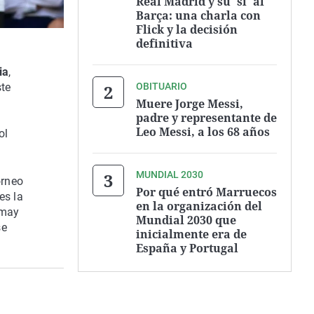
Real Madrid y su 'sí' al
Barça: una charla con
Flick y la decisión
definitiva
ia
,
OBITUARIO
ste
Muere Jorge Messi,
padre y representante de
Leo Messi, a los 68 años
ol
MUNDIAL 2030
orneo
Por qué entró Marruecos
es la
en la organización del
emay
Mundial 2030 que
se
inicialmente era de
España y Portugal