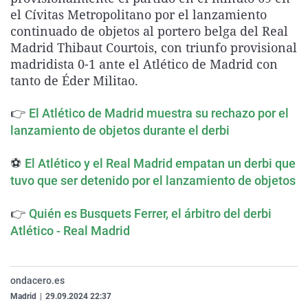
La rosa de los vientos
Caso
Extremadura
Virales
el Cívitas Metropolitano por el lanzamiento
continuado de objetos al portero belga del Real
Gente viajera
Retornados
Galicia
Televisión
Madrid Thibaut Courtois, con triunfo provisional
Como el perro y el gat
Equipo de investigaci
La Rioja
Elecciones
madridista 0-1 ante el Atlético de Madrid con
tanto de Éder Militao.
Operación Viuda Negr
Navarra
País Vasco
👉
El Atlético de Madrid muestra su rechazo por el
lanzamiento de objetos durante el derbi
⚽
El Atlético y el Real Madrid empatan un derbi que
tuvo que ser detenido por el lanzamiento de objetos
👉
Quién es Busquets Ferrer, el árbitro del derbi
Atlético - Real Madrid
ondacero.es
Madrid
|
29.09.2024 22:37