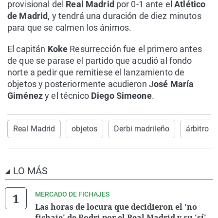
provisional del
Real Madrid
por 0-1 ante el
Atlético
de Madrid
, y tendrá una duración de diez minutos
para que se calmen los ánimos.
El capitán
Koke
Resurrección fue el primero antes
de que se parase el partido que acudió al fondo
norte a pedir que remitiese el lanzamiento de
objetos y posteriormente acudieron J
osé María
Giménez
y el técnico
Diego Simeone
.
Real Madrid
objetos
Derbi madrileño
árbitro
LO MÁS
MERCADO DE FICHAJES
Las horas de locura que decidieron el 'no
fichaje' de Rodri por el Real Madrid y su 'sí'