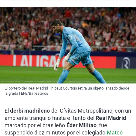
El portero del Real Madrid Thibaut Courtois retira un objeto lanzado desde
la grada | EFE/Ballesteros
El
derbi madrileño
del Cívitas Metropolitano, con un
ambiente tranquilo hasta el tanto del
Real Madrid
marcado por el brasileño
Éder Militao
, fue
suspendido diez minutos por el colegiado
Mateo