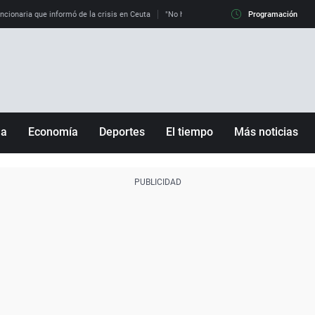
uncionaria que informó de la crisis en Ceuta
"No hay mafias, que no nos engañen": exper
Programación
ña
Economía
Deportes
El tiempo
Más noticias
Fútbol
Sociedad
Baloncesto
Mundo
Tenis
Salud
Motor
Cultura
Ciencia y Tecnología
adrid
Gastronomía
nciana
Medio ambiente