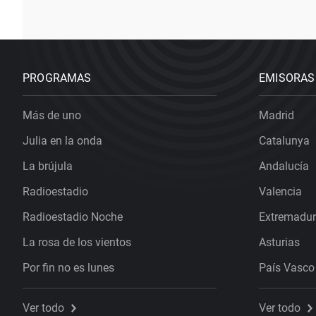
PROGRAMAS
EMISORAS
Más de uno
Madrid
Julia en la onda
Catalunya
La brújula
Andalucía
Radioestadio
Valencia
Radioestadio Noche
Extremadu
La rosa de los vientos
Asturias
Por fin no es lunes
País Vasco
Ver todo
Ver todo