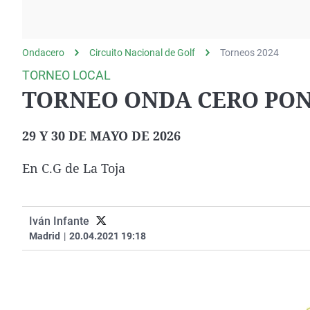
La rosa de los vientos
Caso
Extremadura
Gente viajera
Retornados
Galicia
Ondacero
Circuito Nacional de Golf
Como el perro y el
Equipo de investigación
Torneos 2024
La Rioja
gato
TORNEO LOCAL
Operación Viuda
Navarra
TORNEO ONDA CERO PO
Negra
País Vasco
29 Y 30 DE MAYO DE 2026
En C.G de La Toja
Iván Infante
Madrid
|
20.04.2021 19:18