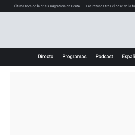
Última hora de la crisis migratoria en Ceuta
Las razones tras el cese de la f
Directo
Programas
Podcast
Espa
Más de uno
Los Perseguidos
Andalucía
Por fin
Malas decisiones
Aragón
Julia en la onda
Expedientes del más allá
Baleares
La brújula
El viaje del Guernica
Cantabria
Radioestadio
Invisibles
Cataluña
Radioestadio noche
Prohibido morirse
Comunidad de M
El colegio invisible
Esto no ha pasado
Comunitat Vale