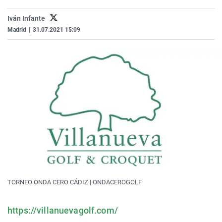
La rosa de los vientos
Caso
Extremadura
Virales
Iván Infante
Gente viajera
Retornados
Galicia
Televisión
Madrid
|
31.07.2021 15:09
Como el perro y el gat
Equipo de investigaci
La Rioja
Elecciones
Operación Viuda Negr
Navarra
País Vasco
TORNEO ONDA CERO CÁDIZ | ONDACEROGOLF
https://villanuevagolf.com/