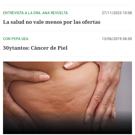
La rosa de los vientos
Caso
Extremadura
Virales
ENTREVISTA A LA DRA. ANA REVUELTA
27/11/2023 10:08
Gente viajera
Retornados
Galicia
Televisión
La salud no vale menos por las ofertas
Como el perro y el gat
Equipo de investigaci
La Rioja
Elecciones
Operación Viuda Negr
Navarra
CON PEPA GEA
13/06/2019 06:00
30ytantos: Cáncer de Piel
País Vasco