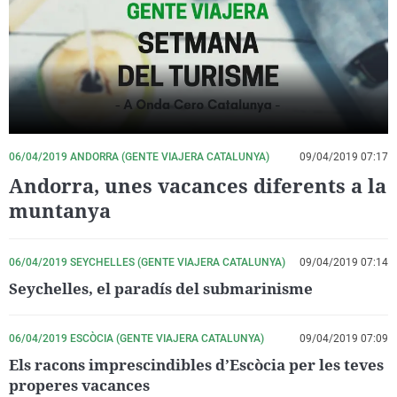
La rosa de los vientos
Caso
Extremadura
Virales
Gente viajera
Retornados
Galicia
Televisión
Como el perro y el gat
Equipo de investigaci
La Rioja
Elecciones
Operación Viuda Negr
Navarra
País Vasco
06/04/2019 ANDORRA (GENTE VIAJERA CATALUNYA)
09/04/2019 07:17
Andorra, unes vacances diferents a la
muntanya
06/04/2019 SEYCHELLES (GENTE VIAJERA CATALUNYA)
09/04/2019 07:14
Seychelles, el paradís del submarinisme
06/04/2019 ESCÒCIA (GENTE VIAJERA CATALUNYA)
09/04/2019 07:09
Els racons imprescindibles d’Escòcia per les teves
properes vacances