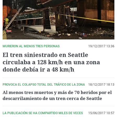
La rosa de los vientos
Caso
Extremadura
Virales
Gente viajera
Retornados
Galicia
Televisión
Como el perro y el gat
Equipo de investigaci
La Rioja
Elecciones
Operación Viuda Negr
Navarra
País Vasco
MURIERON AL MENOS TRES PERSONAS
19/12/2017 13:36
El tren siniestrado en Seattle
circulaba a 128 km/h en una zona
donde debía ir a 48 km/h
PROVOCA EL COLAPSO TOTAL DEL TRÁFICO DE LA ZONA
18/12/2017 18:13
Al menos tres muertos y más de 70 heridos por el
descarrilamiento de un tren cerca de Seattle
LA PUBLICACIÓN SE HA COMPARTIDO MILES DE VECES
15/06/2017 10:57