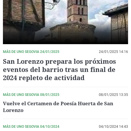
La rosa de los vientos
Caso
Extremadura
Virales
Gente viajera
Retornados
Galicia
Televisión
Como el perro y el gat
Equipo de investigaci
La Rioja
Elecciones
Operación Viuda Negr
Navarra
País Vasco
MÁS DE UNO SEGOVIA 24/01/2025
24/01/2025 14:16
San Lorenzo prepara los próximos
eventos del barrio tras un final de
2024 repleto de actividad
MÁS DE UNO SEGOVIA 08/01/2025
08/01/2025 13:35
Vuelve el Certamen de Poesía Huerta de San
Lorenzo
MÁS DE UNO SEGOVIA 04/10/2024
04/10/2024 14:43