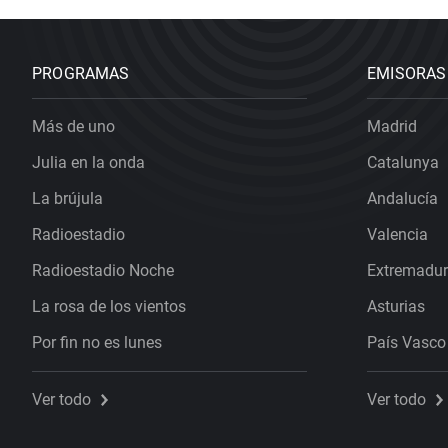
PROGRAMAS
EMISORAS
Más de uno
Madrid
Julia en la onda
Catalunya
La brújula
Andalucía
Radioestadio
Valencia
Radioestadio Noche
Extremadu
La rosa de los vientos
Asturias
Por fin no es lunes
País Vasco
Ver todo
Ver todo