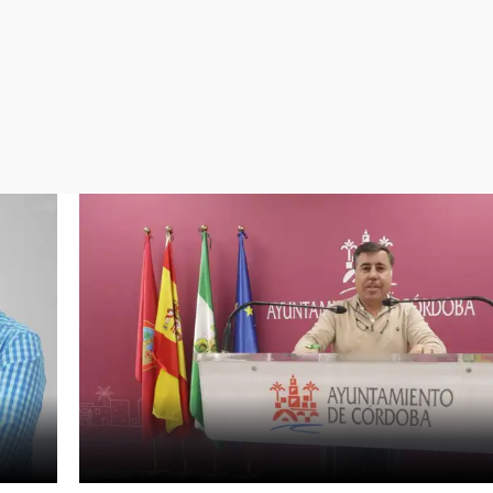
Virales
Televisión
Elecciones