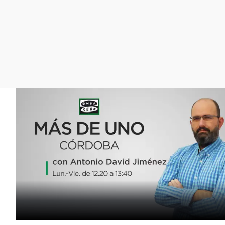
La rosa de los vientos
Caso
Extremadura
Gente viajera
Retornados
Galicia
Como el perro y el
Equipo de investigación
La Rioja
gato
Operación Viuda
Navarra
Negra
País Vasco