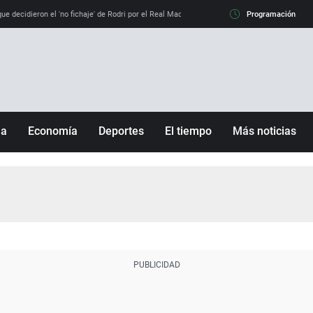
e decidieron el 'no fichaje' de Rodri por el Real Madrid y su 'sí' al Barça
Programación
La llamada de
ña
Economía
Deportes
El tiempo
Más noticias
Fútbol
Sociedad
Baloncesto
Mundo
Tenis
Salud
Motor
Cultura
Ciencia y Tecnología
adrid
Gastronomía
nciana
Medio ambiente