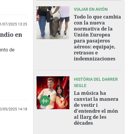
VIAJAR EN AVIÓN
Todo lo que cambia
con la nueva
1/07/2025 13:25
normativa de la
endio en
Unión Europea
para pasajeros
aéreos: equipaje,
ento de
retrasos e
indemnizaciones
HISTÒRIA DEL DARRER
SEGLE
La música ha
canviat la manera
de vestir i
0/05/2025 14:18
d'entendre el món
al llarg de les
dècades