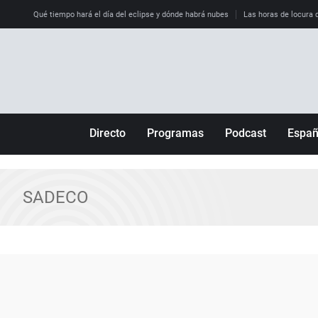
Qué tiempo hará el día del eclipse y dónde habrá nubes
Las horas de locura qu
Directo
Programas
Podcast
Espa
Más de uno
Los Perseguidos
Andalucía
Por fin
Malas decisiones
Aragón
SADECO
Julia en la onda
Expedientes del más allá
Baleares
La brújula
El viaje del Guernica
Cantabria
Radioestadio
Invisibles
Cataluña
Radioestadio noche
Prohibido morirse
Comunidad de M
El colegio invisible
Esto no ha pasado
Comunitat Vale