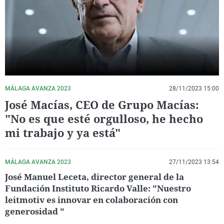
La rosa de los vientos
Caso
Extremadura
Virales
Gente viajera
Retornados
Galicia
Televisión
Como el perro y el gat
Equipo de investigaci
La Rioja
Elecciones
Operación Viuda Negr
Navarra
País Vasco
MÁLAGA AVANZA 2023
28/11/2023 15:00
José Macías, CEO de Grupo Macías:
"No es que esté orgulloso, he hecho
mi trabajo y ya está"
MÁLAGA AVANZA 2023
27/11/2023 13:54
José Manuel Leceta, director general de la
Fundación Instituto Ricardo Valle: "Nuestro
leitmotiv es innovar en colaboración con
generosidad "