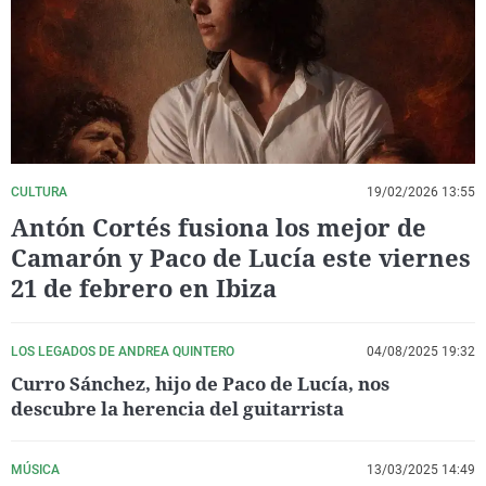
La rosa de los vientos
Caso
Extremadura
Virales
Gente viajera
Retornados
Galicia
Televisión
Como el perro y el gat
Equipo de investigaci
La Rioja
Elecciones
Operación Viuda Negr
Navarra
País Vasco
CULTURA
19/02/2026 13:55
Antón Cortés fusiona los mejor de
Camarón y Paco de Lucía este viernes
21 de febrero en Ibiza
LOS LEGADOS DE ANDREA QUINTERO
04/08/2025 19:32
Curro Sánchez, hijo de Paco de Lucía, nos
descubre la herencia del guitarrista
MÚSICA
13/03/2025 14:49