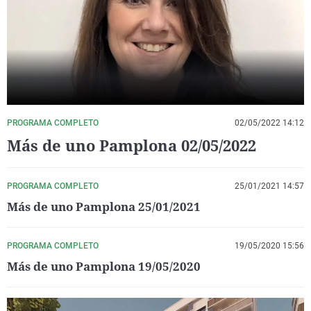
La rosa de los vientos
Caso
Extremadura
Virales
Gente viajera
Retornados
Galicia
Televisión
Como el perro y el gat
Equipo de investigaci
La Rioja
Elecciones
Operación Viuda Negr
Navarra
País Vasco
PROGRAMA COMPLETO
02/05/2022 14:12
Más de uno Pamplona 02/05/2022
PROGRAMA COMPLETO
25/01/2021 14:57
Más de uno Pamplona 25/01/2021
PROGRAMA COMPLETO
19/05/2020 15:56
Más de uno Pamplona 19/05/2020