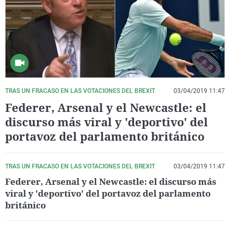
La rosa de los vientos
Caso
Extremadura
Virales
Gente viajera
Retornados
Galicia
Televisión
Como el perro y el gat
Equipo de investigaci
La Rioja
Elecciones
Operación Viuda Negr
Navarra
País Vasco
TRAS UN FRACASO EN LAS VOTACIONES DEL BREXIT
03/04/2019 11:47
Federer, Arsenal y el Newcastle: el
discurso más viral y 'deportivo' del
portavoz del parlamento británico
TRAS UN FRACASO EN LAS VOTACIONES DEL BREXIT
03/04/2019 11:47
Federer, Arsenal y el Newcastle: el discurso más
viral y 'deportivo' del portavoz del parlamento
británico