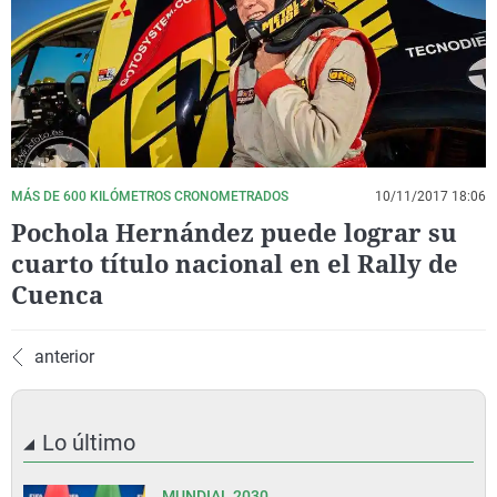
La rosa de los vientos
Caso
Extremadura
Virales
Gente viajera
Retornados
Galicia
Televisión
Como el perro y el gat
Equipo de investigaci
La Rioja
Elecciones
Operación Viuda Negr
Navarra
País Vasco
MÁS DE 600 KILÓMETROS CRONOMETRADOS
10/11/2017 18:06
Pochola Hernández puede lograr su
cuarto título nacional en el Rally de
Cuenca
anterior
Lo último
MUNDIAL 2030