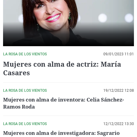
La rosa de los vientos
Caso
Extremadura
Virales
Gente viajera
Retornados
Galicia
Televisión
Como el perro y el gat
Equipo de investigaci
La Rioja
Elecciones
Operación Viuda Negr
Navarra
País Vasco
LA ROSA DE LOS VIENTOS
09/01/2023 11:01
Mujeres con alma de actriz: María
Casares
LA ROSA DE LOS VIENTOS
19/12/2022 12:08
Mujeres con alma de inventora: Celia Sánchez-
Ramos Roda
LA ROSA DE LOS VIENTOS
12/12/2022 13:30
Mujeres con alma de investigadora: Sagrario