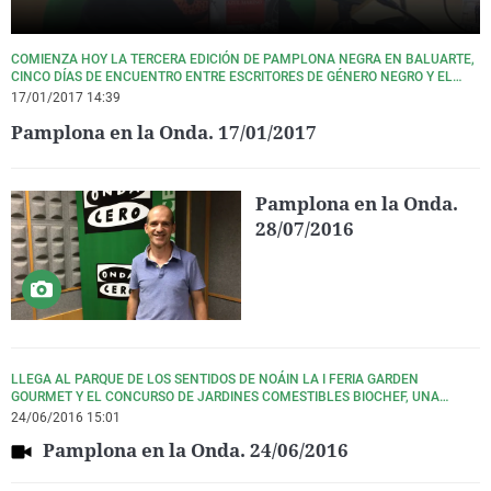
COMIENZA HOY LA TERCERA EDICIÓN DE PAMPLONA NEGRA EN BALUARTE,
CINCO DÍAS DE ENCUENTRO ENTRE ESCRITORES DE GÉNERO NEGRO Y EL
PÚBLICO. NOS HA VISITADO LA ESCRITORA ROSA RIBAS.
17/01/2017 14:39
Pamplona en la Onda. 17/01/2017
Pamplona en la Onda.
28/07/2016
LLEGA AL PARQUE DE LOS SENTIDOS DE NOÁIN LA I FERIA GARDEN
GOURMET Y EL CONCURSO DE JARDINES COMESTIBLES BIOCHEF, UNA
INICIATIVA NOVEDOSA QUE AÚNA GASTRONOMÍA, JARDINERÍA, ECOLOGÍA E
24/06/2016 15:01
INSERCIÓN SOCIAL.
Pamplona en la Onda. 24/06/2016