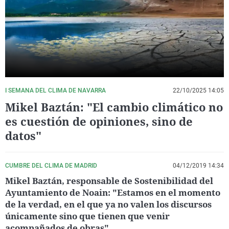
La rosa de los vientos
Caso
Extremadura
Virales
Gente viajera
Retornados
Galicia
Televisión
Como el perro y el gat
Equipo de investigaci
La Rioja
Elecciones
Operación Viuda Negr
Navarra
País Vasco
I SEMANA DEL CLIMA DE NAVARRA
22/10/2025 14:05
Mikel Baztán: "El cambio climático no
es cuestión de opiniones, sino de
datos"
CUMBRE DEL CLIMA DE MADRID
04/12/2019 14:34
Mikel Baztán, responsable de Sostenibilidad del
Ayuntamiento de Noain: "Estamos en el momento
de la verdad, en el que ya no valen los discursos
únicamente sino que tienen que venir
acompañados de obras"