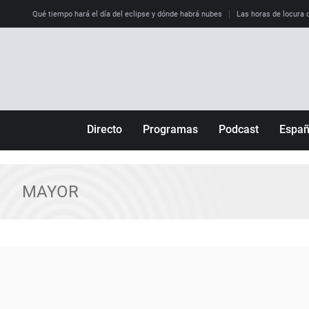
Qué tiempo hará el día del eclipse y dónde habrá nubes
Las horas de locura qu
Directo
Programas
Podcast
Espa
Más de uno
Los Perseguidos
Andalucía
Por fin
Malas decisiones
Aragón
MAYOR
Julia en la onda
Expedientes del más allá
Baleares
La brújula
El viaje del Guernica
Cantabria
Radioestadio
Invisibles
Cataluña
Radioestadio noche
Prohibido morirse
Comunidad de M
El colegio invisible
Esto no ha pasado
Comunitat Vale