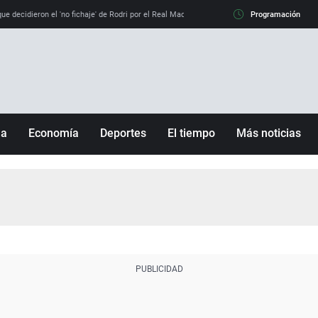
e decidieron el 'no fichaje' de Rodri por el Real Madrid y su 'sí' al Barça
Programación
La llamada de
ña
Economía
Deportes
El tiempo
Más noticias
Fútbol
Sociedad
Baloncesto
Mundo
Tenis
Salud
Motor
Cultura
Ciencia y Tecnología
adrid
Gastronomía
nciana
Medio ambiente