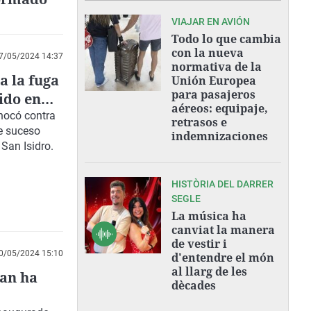
VIAJAR EN AVIÓN
Todo lo que cambia
con la nueva
7/05/2024 14:37
normativa de la
a la fuga
Unión Europea
para pasajeros
rido en
aéreos: equipaje,
chocó contra
retrasos e
te suceso
indemnizaciones
 San Isidro.
HISTÒRIA DEL DARRER
SEGLE
La música ha
canviat la manera
de vestir i
0/05/2024 15:10
d'entendre el món
al llarg de les
uan ha
dècades