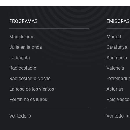
PROGRAMAS
EMISORAS
Más de uno
Madrid
Julia en la onda
Catalunya
La brújula
Andalucía
Radioestadio
Valencia
Radioestadio Noche
Extremadu
La rosa de los vientos
Asturias
Por fin no es lunes
País Vasco
Ver todo
Ver todo