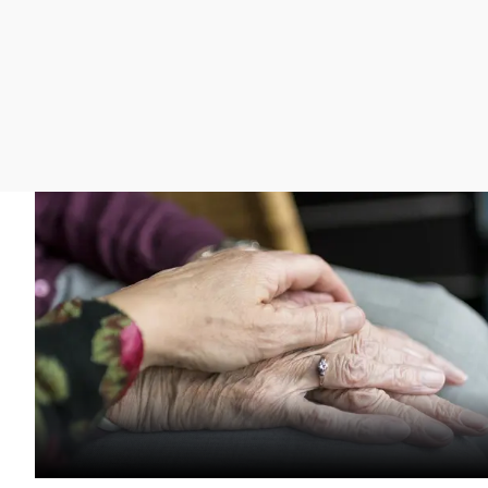
La rosa de los vientos
Caso
Extremadura
Gente viajera
Retornados
Galicia
Como el perro y el
Equipo de investigación
La Rioja
gato
Operación Viuda
Navarra
Negra
País Vasco