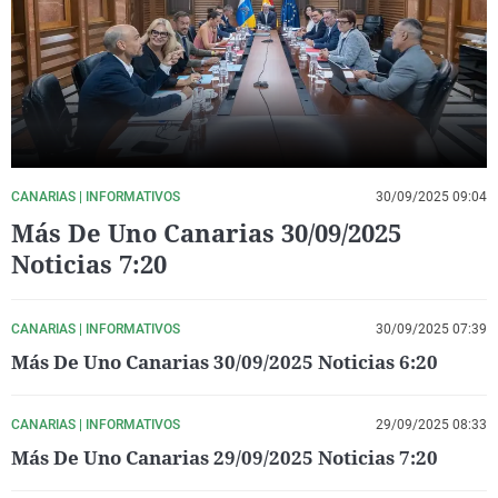
La rosa de los vientos
Caso
Extremadura
Virales
Gente viajera
Retornados
Galicia
Televisión
Como el perro y el gat
Equipo de investigaci
La Rioja
Elecciones
Operación Viuda Negr
Navarra
País Vasco
CANARIAS | INFORMATIVOS
30/09/2025 09:04
Más De Uno Canarias 30/09/2025
Noticias 7:20
CANARIAS | INFORMATIVOS
30/09/2025 07:39
Más De Uno Canarias 30/09/2025 Noticias 6:20
CANARIAS | INFORMATIVOS
29/09/2025 08:33
Más De Uno Canarias 29/09/2025 Noticias 7:20