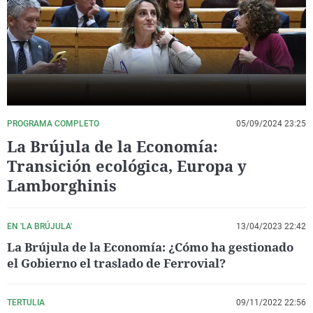
La rosa de los vientos
Caso
Extremadura
Virales
Gente viajera
Retornados
Galicia
Televisión
Como el perro y el gat
Equipo de investigaci
La Rioja
Elecciones
Operación Viuda Negr
Navarra
País Vasco
PROGRAMA COMPLETO
05/09/2024 23:25
La Brújula de la Economía:
Transición ecológica, Europa y
Lamborghinis
EN 'LA BRÚJULA'
13/04/2023 22:42
La Brújula de la Economía: ¿Cómo ha gestionado
el Gobierno el traslado de Ferrovial?
TERTULIA
09/11/2022 22:56