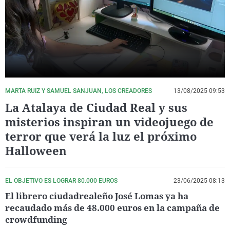
La rosa de los vientos
Caso
Extremadura
Virales
Gente viajera
Retornados
Galicia
Televisión
Como el perro y el gat
Equipo de investigaci
La Rioja
Elecciones
Operación Viuda Negr
Navarra
País Vasco
MARTA RUIZ Y SAMUEL SANJUAN, LOS CREADORES
13/08/2025 09:53
La Atalaya de Ciudad Real y sus
misterios inspiran un videojuego de
terror que verá la luz el próximo
Halloween
EL OBJETIVO ES LOGRAR 80.000 EUROS
23/06/2025 08:13
El librero ciudadrealeño José Lomas ya ha
recaudado más de 48.000 euros en la campaña de
crowdfunding