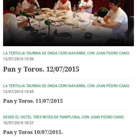
La rosa de los vientos
Caso
Extremadura
Virales
Gente viajera
Retornados
Galicia
Televisión
Como el perro y el gat
Equipo de investigaci
La Rioja
Elecciones
Operación Viuda Negr
Navarra
País Vasco
LA TERTULIA TAURINA DE ONDA CERO NAVARRA, CON JUAN PEDRO CANO.
12/07/2015 15:56
Pan y Toros. 12/07/2015
LA TERTULIA TAURINA DE ONDA CERO NAVARRA, CON JUAN PEDRO CANO.
12/07/2015 15:45
Pan y Toros. 11/07/2015
DESDE EL HOTEL TRES REYES DE PAMPLONA, CON JUAN PEDRO CANO.
10/07/2015 18:37
Pan y Toros 10/07/2015.