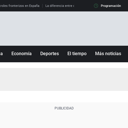
roles fronterizos en España
La diferencia entre observar el eclipse al 99% y al 100%
Programación
ña
Economía
Deportes
El tiempo
Más noticias
Fútbol
Sociedad
Baloncesto
Mundo
Tenis
Salud
Motor
Cultura
Ciencia y Tecnología
adrid
Gastronomía
nciana
Medio ambiente