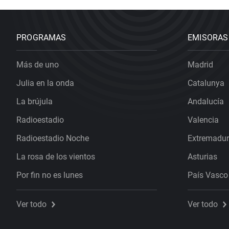
PROGRAMAS
EMISORAS
Más de uno
Madrid
Julia en la onda
Catalunya
La brújula
Andalucía
Radioestadio
Valencia
Radioestadio Noche
Extremadu
La rosa de los vientos
Asturias
Por fin no es lunes
País Vasco
Ver todo
Ver todo