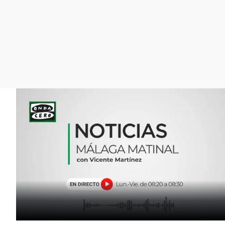
La rosa de los vientos
Caso
Extremadura
Gente viajera
Retornados
Galicia
Como el perro y el
Equipo de investigación
La Rioja
gato
Operación Viuda
Navarra
Negra
País Vasco