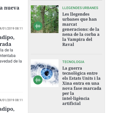
na nueva
LLEGENDES URBANES
Les llegendes
urbanes que han
marcat
generacions: de la
4/01/2019 08:11
nena de la corba a
adipo,
la Vampira del
orada
Raval
la de la
intentaba
avedad de la
TECNOLOGIA
La guerra
tecnològica entre
els Estats Units i la
Xina entra en una
nova fase marcada
per la
intel·ligència
4/01/2019 08:11
artificial
adipo,