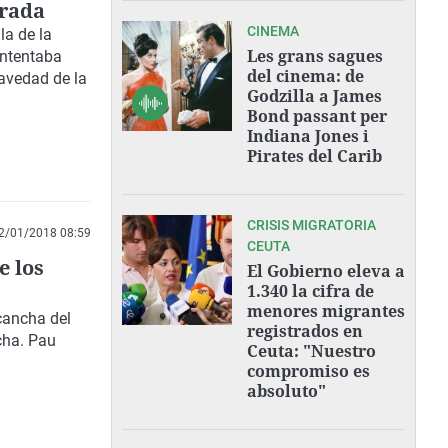
orada
CINEMA
la de la
Les grans sagues
intentaba
del cinema: de
avedad de la
Godzilla a James
Bond passant per
Indiana Jones i
Pirates del Carib
CRISIS MIGRATORIA
2/01/2018 08:59
CEUTA
e los
El Gobierno eleva a
1.340 la cifra de
menores migrantes
cancha del
registrados en
cha. Pau
Ceuta: "Nuestro
compromiso es
absoluto"