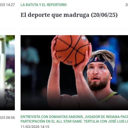
025 14:27
LA BATUTA Y EL REPERTORIO
2
El deporte que madruga (20/06/25)
ENTREVISTA CON DOMANTAS SABONIS, JUGADOR DE INDIANA PACE
025 08:06
PARTICIPACIÓN EN EL ALL STAR GAME. TERTULIA CON JOSÉ LUIS 
PEPE CATALINA. HABLAMOS CON LA ÁRBITRA PAULA LEMA PARG
11/03/2020 14:15