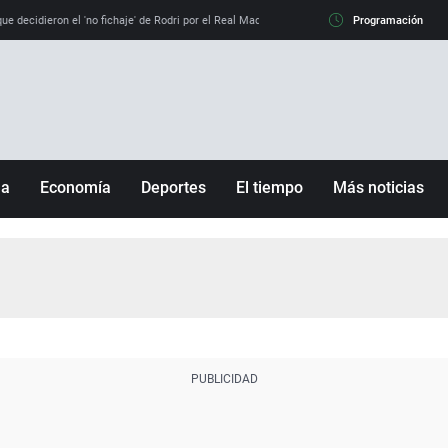
e decidieron el 'no fichaje' de Rodri por el Real Madrid y su 'sí' al Barça
Programación
La llamada de
ña
Economía
Deportes
El tiempo
Más noticias
Fútbol
Sociedad
Baloncesto
Mundo
Tenis
Salud
Motor
Cultura
Ciencia y Tecnología
adrid
Gastronomía
nciana
Medio ambiente