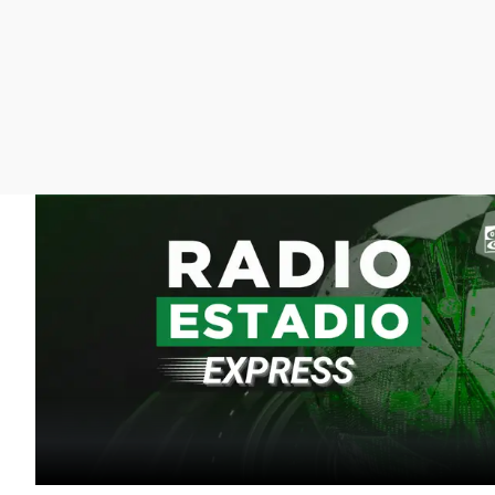
La rosa de los vientos
Caso
Extremadura
Gente viajera
Retornados
Galicia
Como el perro y el
Equipo de investigación
La Rioja
gato
Operación Viuda
Navarra
Negra
País Vasco