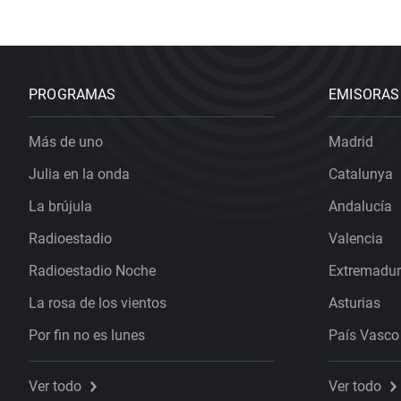
PROGRAMAS
EMISORAS
Más de uno
Madrid
Julia en la onda
Catalunya
La brújula
Andalucía
Radioestadio
Valencia
Radioestadio Noche
Extremadu
La rosa de los vientos
Asturias
Por fin no es lunes
País Vasco
Ver todo
Ver todo