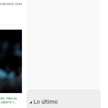
0/06/2025 10:03
RS, TRAS SU
Lo último
LLORENTE Y
A Y CERRAMOS