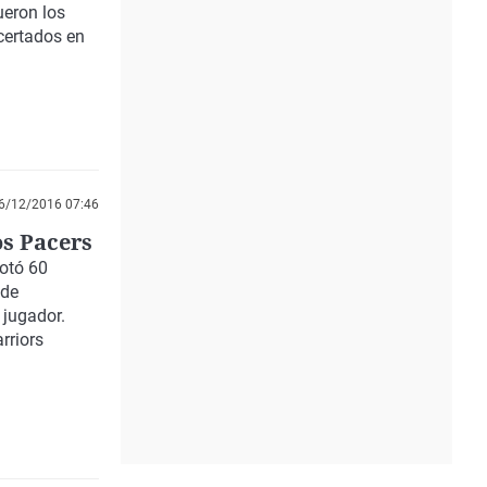
ueron los
certados en
6/12/2016 07:46
os Pacers
notó 60
 de
 jugador.
rriors