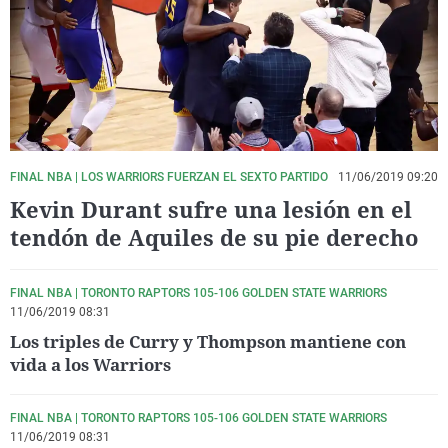
La rosa de los vientos
Caso
Extremadura
Virales
Gente viajera
Retornados
Galicia
Televisión
Como el perro y el gat
Equipo de investigaci
La Rioja
Elecciones
Operación Viuda Negr
Navarra
País Vasco
FINAL NBA | LOS WARRIORS FUERZAN EL SEXTO PARTIDO
11/06/2019 09:20
Kevin Durant sufre una lesión en el
tendón de Aquiles de su pie derecho
FINAL NBA | TORONTO RAPTORS 105-106 GOLDEN STATE WARRIORS
11/06/2019 08:31
Los triples de Curry y Thompson mantiene con
vida a los Warriors
FINAL NBA | TORONTO RAPTORS 105-106 GOLDEN STATE WARRIORS
11/06/2019 08:31