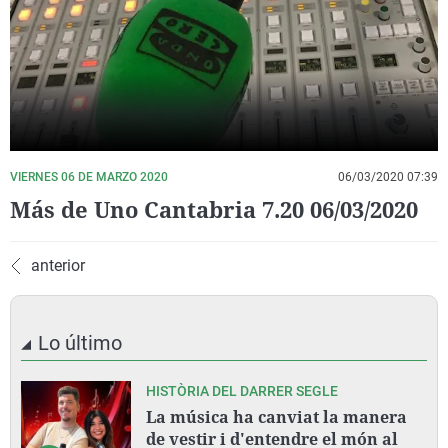
La rosa de los vientos
Caso
Extremadura
Virales
Gente viajera
Retornados
Galicia
Televisión
Como el perro y el gat
Equipo de investigaci
La Rioja
Elecciones
Operación Viuda Negr
Navarra
País Vasco
VIERNES 06 DE MARZO 2020
06/03/2020 07:39
Más de Uno Cantabria 7.20 06/03/2020
anterior
Lo último
HISTÒRIA DEL DARRER SEGLE
La música ha canviat la manera
de vestir i d'entendre el món al