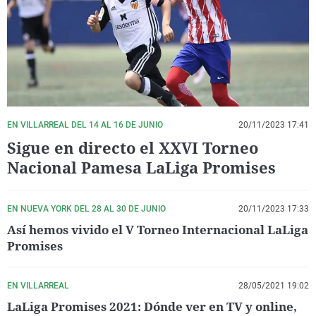
La rosa de los vientos
Caso
Extremadura
Virales
Gente viajera
Retornados
Galicia
Televisión
Como el perro y el gat
Equipo de investigaci
La Rioja
Elecciones
Operación Viuda Negr
Navarra
País Vasco
EN VILLARREAL DEL 14 AL 16 DE JUNIO
20/11/2023 17:41
Sigue en directo el XXVI Torneo
Nacional Pamesa LaLiga Promises
EN NUEVA YORK DEL 28 AL 30 DE JUNIO
20/11/2023 17:33
Así hemos vivido el V Torneo Internacional LaLiga
Promises
EN VILLARREAL
28/05/2021 19:02
LaLiga Promises 2021: Dónde ver en TV y online,