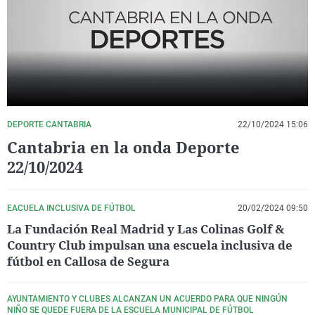
La rosa de los vientos
Caso
Extremadura
Virales
Gente viajera
Retornados
Galicia
Televisión
Como el perro y el gat
Equipo de investigaci
La Rioja
Elecciones
Operación Viuda Negr
Navarra
País Vasco
DEPORTE CANTABRIA
22/10/2024 15:06
Cantabria en la onda Deporte
22/10/2024
EACUELA INCLUSIVA DE FÚTBOL
20/02/2024 09:50
La Fundación Real Madrid y Las Colinas Golf &
Country Club impulsan una escuela inclusiva de
fútbol en Callosa de Segura
AYUNTAMIENTO Y CLUBES ALCANZAN UN ACUERDO PARA QUE NINGÚN
NIÑO SE QUEDE FUERA DE LA ESCUELA MUNICIPAL DE FÚTBOL