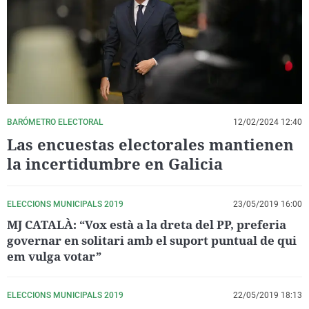
La rosa de los vientos
Caso
Extremadura
Virales
Gente viajera
Retornados
Galicia
Televisión
Como el perro y el gat
Equipo de investigaci
La Rioja
Elecciones
Operación Viuda Negr
Navarra
País Vasco
BARÓMETRO ELECTORAL
12/02/2024 12:40
Las encuestas electorales mantienen
la incertidumbre en Galicia
ELECCIONS MUNICIPALS 2019
23/05/2019 16:00
MJ CATALÀ: “Vox està a la dreta del PP, preferia
governar en solitari amb el suport puntual de qui
em vulga votar”
ELECCIONS MUNICIPALS 2019
22/05/2019 18:13