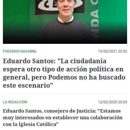
La rosa de los vientos
Caso
Extremadura
Virales
Gente viajera
Retornados
Galicia
Televisión
Como el perro y el gat
Equipo de investigaci
La Rioja
Elecciones
Operación Viuda Negr
Navarra
País Vasco
PODEMOS NAVARRA
15/03/2021 20:52
Eduardo Santos: "La ciudadanía
espera otro tipo de acción política en
general, pero Podemos no ha buscado
este escenario"
LA REDACCIÓN
12/02/2020 20:05
Eduardo Santos, consejero de Justicia: "Estamos
muy interesados en establecer una colaboración
con la Iglesia Católica"