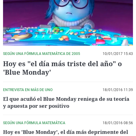
La rosa de los vientos
Caso
Extremadura
Virales
Gente viajera
Retornados
Galicia
Televisión
Como el perro y el gat
Equipo de investigaci
La Rioja
Elecciones
Operación Viuda Negr
Navarra
País Vasco
SEGÚN UNA FÓRMULA MATEMÁTICA DE 2005
10/01/2017 15:43
Hoy es "el día más triste del año" o
'Blue Monday'
ENTREVISTA EN MÁS DE UNO
18/01/2016 11:39
El que acuñó el Blue Monday reniega de su teoría
y apuesta por ser positivo
SEGÚN UNA FÓRMULA MATEMÁTICA
18/01/2016 08:56
Hoy es 'Blue Monday', el día más deprimente del