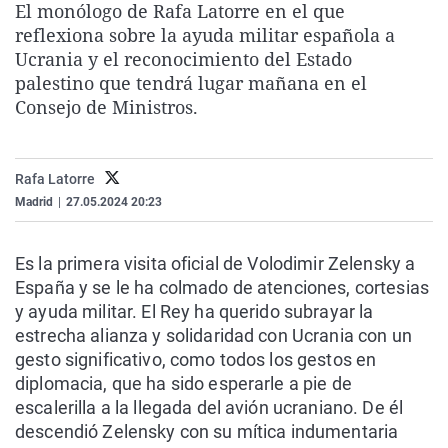
El monólogo de Rafa Latorre en el que
La rosa de los vientos
Caso
Extremadura
Virales
reflexiona sobre la ayuda militar española a
Gente viajera
Retornados
Galicia
Televisión
Ucrania y el reconocimiento del Estado
palestino que tendrá lugar mañana en el
Como el perro y el gat
Equipo de investigaci
La Rioja
Elecciones
Consejo de Ministros.
Operación Viuda Negr
Navarra
País Vasco
Rafa Latorre
Madrid
|
27.05.2024 20:23
Es la primera visita oficial de Volodimir Zelensky a
España y se le ha colmado de atenciones, cortesias
y ayuda militar. El Rey ha querido subrayar la
estrecha alianza y solidaridad con Ucrania con un
gesto significativo, como todos los gestos en
diplomacia, que ha sido esperarle a pie de
escalerilla a la llegada del avión ucraniano. De él
descendió Zelensky con su mítica indumentaria