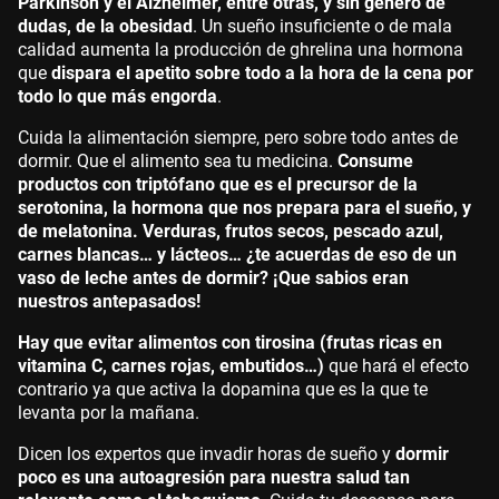
Parkinson y el Alzheimer, entre otras, y sin género de
dudas, de la obesidad
. Un sueño insuficiente o de mala
calidad aumenta la producción de ghrelina una hormona
que
dispara el apetito sobre todo a la hora de la cena por
todo lo que más engorda
.
Cuida la alimentación siempre, pero sobre todo antes de
dormir. Que el alimento sea tu medicina.
Consume
productos con triptófano que es el precursor de la
serotonina, la hormona que nos prepara para el sueño, y
de melatonina. Verduras, frutos secos, pescado azul,
carnes blancas… y lácteos… ¿te acuerdas de eso de un
vaso de leche antes de dormir? ¡Que sabios eran
nuestros antepasados!
Hay que evitar alimentos con tirosina (frutas ricas en
vitamina C, carnes rojas, embutidos…)
que hará el efecto
contrario ya que activa la dopamina que es la que te
levanta por la mañana.
Dicen los expertos que invadir horas de sueño y
dormir
poco es una autoagresión para nuestra salud tan