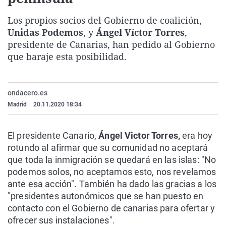
La rosa de los vientos
Caso
Extremadura
Virales
Los propios socios del Gobierno de coalición,
Gente viajera
Retornados
Galicia
Televisión
Unidas Podemos
, y
Ángel Víctor Torres
,
presidente de Canarias, han pedido al Gobierno
Como el perro y el gat
Equipo de investigaci
La Rioja
Elecciones
que baraje esta posibilidad.
Operación Viuda Negr
Navarra
País Vasco
ondacero.es
Madrid
|
20.11.2020 18:34
El presidente Canario,
Ángel Victor Torres,
era hoy
rotundo al afirmar que su comunidad no aceptará
que toda la inmigración se quedará en las islas: "No
podemos solos, no aceptamos esto, nos revelamos
ante esa acción". También ha dado las gracias a los
"presidentes autonómicos que se han puesto en
contacto con el Gobierno de canarias para ofertar y
ofrecer sus instalaciones".