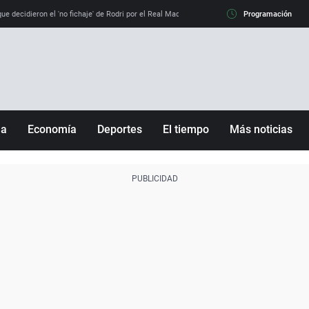
e decidieron el 'no fichaje' de Rodri por el Real Madrid y su 'sí' al Barça
Programación
La llamada de
ña
Economía
Deportes
El tiempo
Más noticias
Fútbol
Sociedad
Baloncesto
Mundo
Tenis
Salud
Motor
Cultura
Ciencia y Tecnología
adrid
Gastronomía
nciana
Medio ambiente