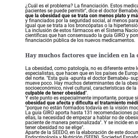
¿Cuál es el problema? La financiación. Estos medic
pacientes se puede permitir", dice el doctor Bernabé
que la obesidad que se trata con menos plato y m
y financiados por la seguridad social, al menos pa
igual que se trata a los broncópatas o la hipertensió
La inclusión de estos fármacos en el Sistema Nacio
científicas que han consensuado la guía GIRO y po
financiación pública de los nuevos medicamentos.
Hay muchos factores que inciden en la
La obesidad, como patología, no es diferente entre l
especialistas, que hacen que en los países de Europ
del norte. "Esta guía -apunta el doctor Bernabéu- 
mueve poco. Hay muchos determinantes de la obesid
socioeconómico, nivel cultural, características de
culpable de tener obesidad
".
Y este punto es especialmente importante, porque s
obesidad que afecta y dificulta el tratamiento méd
"porque no están formados todavía en la visión mod
La guía GIRO aporta hasta 131 recomendaciones para 
ellas, la necesidad de empezar a hablar no de obesi
paciente de manera personalizada". Y se incide en su
tener obesidad no se elige".
Aparte de la SEEDO, en la elaboración de este docu
Endocrinología y Nutrición (SEEN), Sociedad Españ