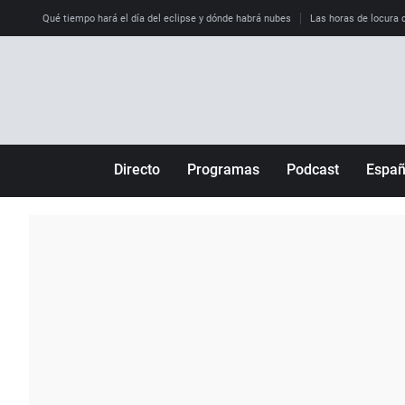
Qué tiempo hará el día del eclipse y dónde habrá nubes
Las horas de locura qu
Directo
Programas
Podcast
Espa
Más de uno
Los Perseguidos
Andalucía
Por fin
Malas decisiones
Aragón
Julia en la onda
Expedientes del más allá
Baleares
La brújula
El viaje del Guernica
Cantabria
Radioestadio
Invisibles
Cataluña
Radioestadio noche
Prohibido morirse
Comunidad de M
El colegio invisible
Esto no ha pasado
Comunitat Vale