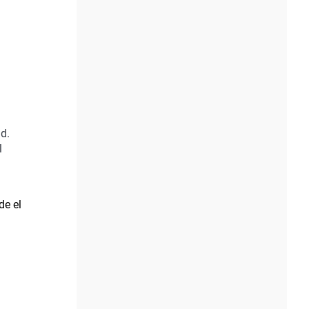
d.
l
de el