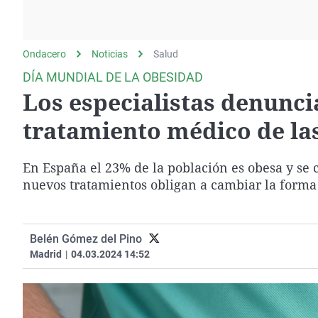
La rosa de los vientos
Caso
Extremadura
Gente viajera
Retornados
Galicia
Ondacero
Noticias
Como el perro y el
Salud
Equipo de investigación
La Rioja
gato
DÍA MUNDIAL DE LA OBESIDAD
Operación Viuda
Navarra
Los especialistas denuncia
Negra
País Vasco
tratamiento médico de la
En España el 23% de la población es obesa y se c
nuevos tratamientos obligan a cambiar la forma 
Belén Gómez del Pino
Madrid
|
04.03.2024 14:52