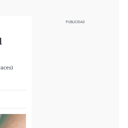
l
caces)