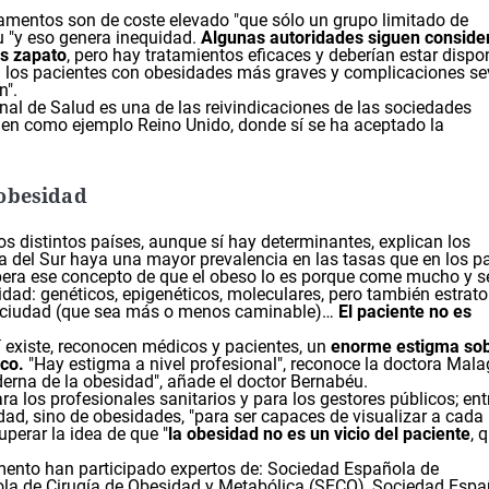
amentos son de coste elevado "que sólo un grupo limitado de
u "y eso genera inequidad.
Algunas autoridades siguen conside
ás zapato
, pero hay tratamientos eficaces y deberían estar dispo
ra los pacientes con obesidades más graves y complicaciones se
n".
nal de Salud es una de las reivindicaciones de las sociedades
nen como ejemplo Reino Unido, donde sí se ha aceptado la
 obesidad
os distintos países, aunque sí hay determinantes, explican los
a del Sur haya una mayor prevalencia en las tasas que en los p
supera ese concepto de que el obeso lo es porque come mucho y s
ad: genéticos, epigenéticos, moleculares, pero también estrato
 la ciudad (que sea más o menos caminable)…
El paciente no es
í existe, reconocen médicos y pacientes, un
enorme estigma sob
ico.
"Hay estigma a nivel profesional", reconoce la doctora Mala
erna de la obesidad", añade el doctor Bernabéu.
los profesionales sanitarios y para los gestores públicos; ent
dad, sino de obesidades, "para ser capaces de visualizar a cada
perar la idea de que "
la obesidad no es un vicio del paciente
, 
mento han participado expertos de: Sociedad Española de
ola de Cirugía de Obesidad y Metabólica (SECO), Sociedad Espa