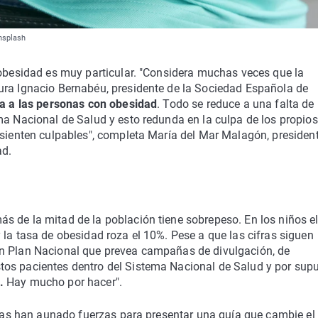
Unsplash
 obesidad es muy particular. "Considera muchas veces que la
ura Ignacio Bernabéu, presidente de la Sociedad Española de
za a las personas con obesidad
. Todo se reduce a una falta de
ma Nacional de Salud y esto redunda en la culpa de los propios
 sienten culpables", completa María del Mar Malagón, presiden
ad.
s
s de la mitad de la población tiene sobrepeso. En los niños e
 la tasa de obesidad roza el 10%. Pese a que las cifras siguen
un Plan Nacional que prevea campañas de divulgación, de
tos pacientes dentro del Sistema Nacional de Salud y por sup
.
Hay mucho por hacer".
ficas han aunado fuerzas para presentar una guía que cambie el