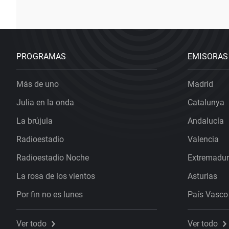
PROGRAMAS
EMISORAS
Más de uno
Madrid
Julia en la onda
Catalunya
La brújula
Andalucía
Radioestadio
Valencia
Radioestadio Noche
Extremadu
La rosa de los vientos
Asturias
Por fin no es lunes
País Vasco
Ver todo
Ver todo