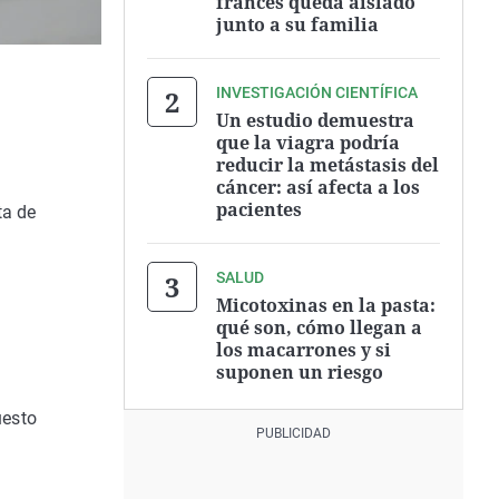
francés queda aislado
junto a su familia
INVESTIGACIÓN CIENTÍFICA
Un estudio demuestra
que la viagra podría
reducir la metástasis del
cáncer: así afecta a los
pacientes
ta de
SALUD
Micotoxinas en la pasta:
qué son, cómo llegan a
l
los macarrones y si
suponen un riesgo
uesto