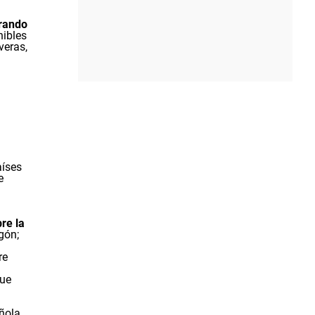
rando
nibles
veras,
aíses
e
re la
gón;
re
que
ñola