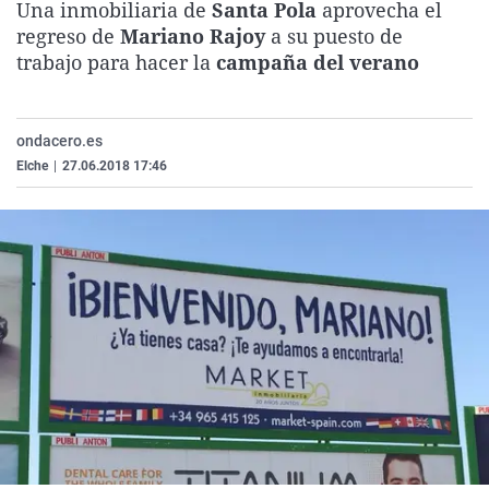
Una inmobiliaria de
Santa Pola
aprovecha el
La rosa de los vientos
Caso
Extremadura
Virales
regreso de
Mariano Rajoy
a su puesto de
Gente viajera
Retornados
Galicia
Televisión
trabajo para hacer la
campaña del verano
Como el perro y el gat
Equipo de investigaci
La Rioja
Elecciones
Operación Viuda Negr
Navarra
ondacero.es
Elche
|
27.06.2018 17:46
País Vasco