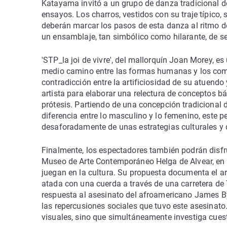
Katayama invitó a un grupo de danza tradicional de
ensayos. Los charros, vestidos con su traje típico,
deberán marcar los pasos de esta danza al ritmo de
un ensamblaje, tan simbólico como hilarante, de 
'STP_la joi de vivre', del mallorquín Joan Morey, e
medio camino entre las formas humanas y los comp
contradicción entre la artificiosidad de su atuendo 
artista para elaborar una relectura de conceptos bá
prótesis. Partiendo de una concepción tradicional 
diferencia entre lo masculino y lo femenino, este pe
desaforadamente de unas estrategias culturales y d
Finalmente, los espectadores también podrán disfrut
Museo de Arte Contemporáneo Helga de Alvear, en C
juegan en la cultura. Su propuesta documenta el ar
atada con una cuerda a través de una carretera de
respuesta al asesinato del afroamericano James By
las repercusiones sociales que tuvo este asesinato.
visuales, sino que simultáneamente investiga cuesti