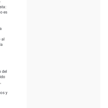
e
sta:
do es
 a
 al
la
n del
ido
,
cos y