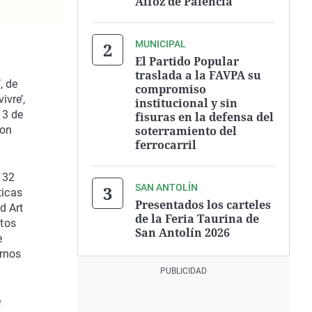
Alfoz de Palencia
MUNICIPAL
El Partido Popular
traslada a la FAVPA su
, de
compromiso
ivre’,
institucional y sin
 3 de
fisuras en la defensa del
soterramiento del
Von
ferrocarril
 32
SAN ANTOLÍN
ticas
Presentados los carteles
d Art
de la Feria Taurina de
stos
San Antolín 2026
e
arnos
e