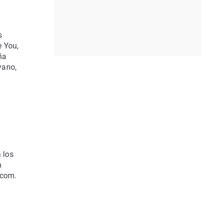
s
e You,
ña
yano,
l
 los
n
.com.