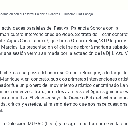
aboración con el Festival Palencia Sonora | Fundación Díaz Caneja
ctividades paralelas del Festival Palencia Sonora con la
man cuatro intervenciones de video. Se trata de ‘Technocharro’
l Agua/Casa Tahiche’, que firma Orencio Boix; ‘STP la joi de v
an Marclay. La presentación oficial se celebrará mañana sábado
gar una sesión vermú animada por la actuación de la Dj L´Azu 
iche' es una pieza del oscense Orencio Boix que, a lo largo de
r Manrique y, en concreto, sus dos primeras intervenciones artís
creador fue un pionero del movimiento artístico denominado Lan
rmino, comenzó a trabajar en los Jameos del Agua siguiendo e
era intuitiva. El vídeo-ensayo de Orencio Boix reflexiona sobr
ida, crítica y estética, al mismo tiempo que nos hace cuestion
l.
e la Colección MUSAC (León) y recoge la performance en la qu