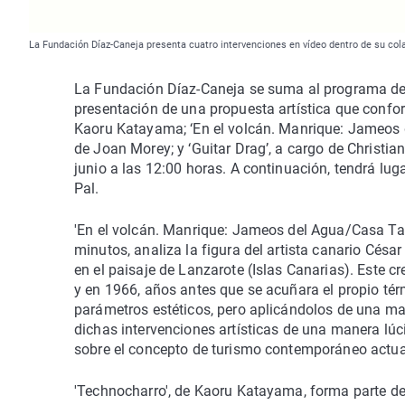
La Fundación Díaz-Caneja presenta cuatro intervenciones en vídeo dentro de su col
La Fundación Díaz-Caneja se suma al programa de a
presentación de una propuesta artística que confor
Kaoru Katayama; ‘En el volcán. Manrique: Jameos de
de Joan Morey; y ‘Guitar Drag’, a cargo de Christi
junio a las 12:00 horas. A continuación, tendrá lu
Pal.
'En el volcán. Manrique: Jameos del Agua/Casa Tah
minutos, analiza la figura del artista canario Césa
en el paisaje de Lanzarote (Islas Canarias). Este 
y en 1966, años antes que se acuñara el propio té
parámetros estéticos, pero aplicándolos de una man
dichas intervenciones artísticas de una manera lúc
sobre el concepto de turismo contemporáneo actua
'Technocharro', de Kaoru Katayama, forma parte d