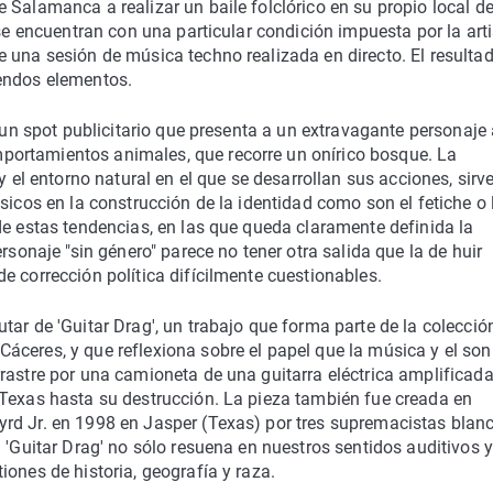
 Salamanca a realizar un baile folclórico en su propio local d
 se encuentran con una particular condición impuesta por la arti
 una sesión de música techno realizada en directo. El resulta
sendos elementos.
s un spot publicitario que presenta a un extravagante personaje
ortamientos animales, que recorre un onírico bosque. La
y el entorno natural en el que se desarrollan sus acciones, sirve
sicos en la construcción de la identidad como son el fetiche o 
de estas tendencias, en las que queda claramente definida la
rsonaje "sin género" parece no tener otra salida que la de huir
e corrección política difícilmente cuestionables.
ar de 'Guitar Drag', un trabajo que forma parte de la colecció
áceres, y que reflexiona sobre el papel que la música y el son
rastre por una camioneta de una guitarra eléctrica amplificada
 Texas hasta su destrucción. La pieza también fue creada en
rd Jr. en 1998 en Jasper (Texas) por tres supremacistas blan
 'Guitar Drag' no sólo resuena en nuestros sentidos auditivos y
ones de historia, geografía y raza.