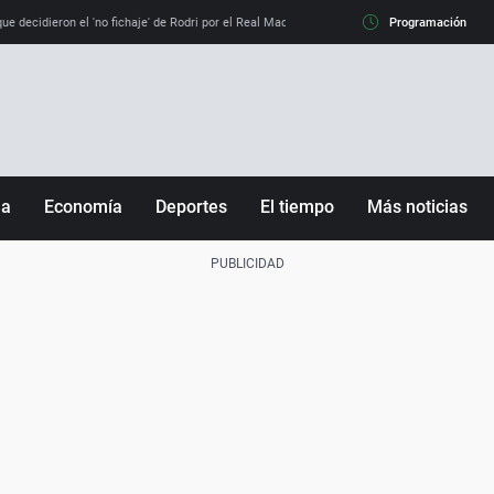
e decidieron el 'no fichaje' de Rodri por el Real Madrid y su 'sí' al Barça
Programación
La llamada de
ña
Economía
Deportes
El tiempo
Más noticias
Fútbol
Sociedad
Baloncesto
Mundo
Tenis
Salud
Motor
Cultura
Ciencia y Tecnología
adrid
Gastronomía
nciana
Medio ambiente