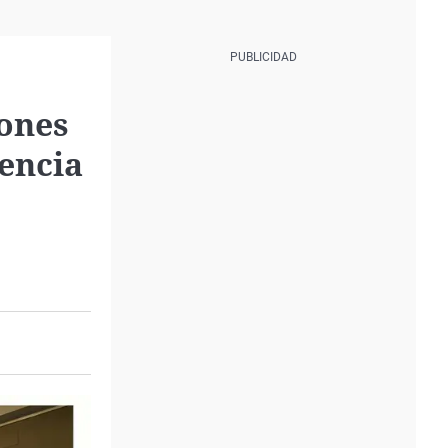
iones
lencia