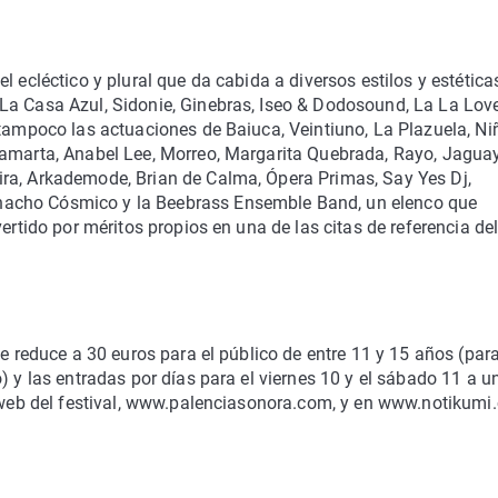
l ecléctico y plural que da cabida a diversos estilos y estética
La Casa Azul, Sidonie, Ginebras, Iseo & Dodosound, La La Lov
 tampoco las actuaciones de Baiuca, Veintiuno, La Plazuela, Ni
tamarta, Anabel Lee, Morreo, Margarita Quebrada, Rayo, Jagua
ra, Arkademode, Brian de Calma, Ópera Primas, Say Yes Dj,
hacho Cósmico y la Beebrass Ensemble Band, un elenco que
ertido por méritos propios en una de las citas de referencia de
se reduce a 30 euros para el público de entre 11 y 15 años (para
) y las entradas por días para el viernes 10 y el sábado 11 a u
a web del festival, www.palenciasonora.com, y en www.notikumi