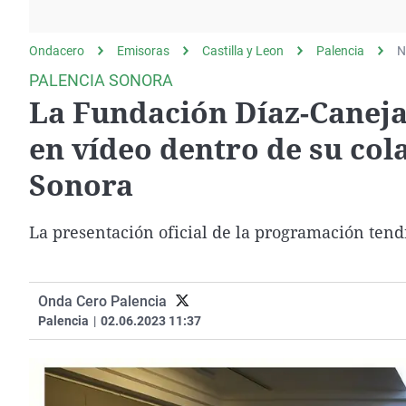
La rosa de los vientos
Caso
Extremadura
Gente viajera
Retornados
Galicia
Ondacero
Emisoras
Castilla y Leon
Palencia
N
Como el perro y el
Equipo de investigación
La Rioja
PALENCIA SONORA
gato
La Fundación Díaz-Caneja
Operación Viuda
Navarra
Negra
País Vasco
en vídeo dentro de su col
Sonora
La presentación oficial de la programación tend
Onda Cero Palencia
Palencia
|
02.06.2023 11:37