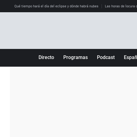
Qué tiempo hará el día del eclipse y dónde habrá nubes
Las horas de locura qu
Directo
Programas
Podcast
Espa
Más de uno
Los Perseguidos
Andalucía
Por fin
Malas decisiones
Aragón
Julia en la onda
Expedientes del más allá
Baleares
La brújula
El viaje del Guernica
Cantabria
Radioestadio
Invisibles
Cataluña
Radioestadio noche
Prohibido morirse
Comunidad de M
El colegio invisible
Esto no ha pasado
Comunitat Vale