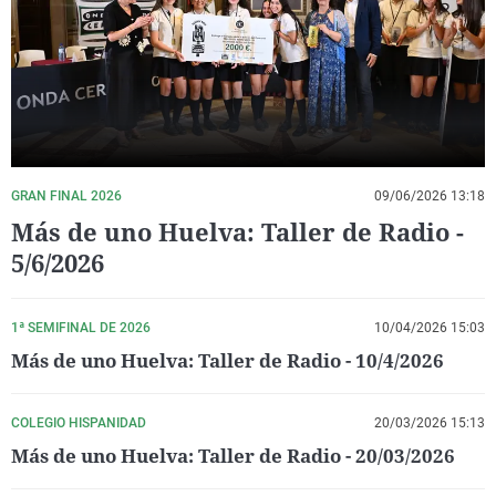
La rosa de los vientos
Caso
Extremadura
Virales
Gente viajera
Retornados
Galicia
Televisión
Como el perro y el gat
Equipo de investigaci
La Rioja
Elecciones
Operación Viuda Negr
Navarra
País Vasco
GRAN FINAL 2026
09/06/2026 13:18
Más de uno Huelva: Taller de Radio -
5/6/2026
1ª SEMIFINAL DE 2026
10/04/2026 15:03
Más de uno Huelva: Taller de Radio - 10/4/2026
COLEGIO HISPANIDAD
20/03/2026 15:13
Más de uno Huelva: Taller de Radio - 20/03/2026