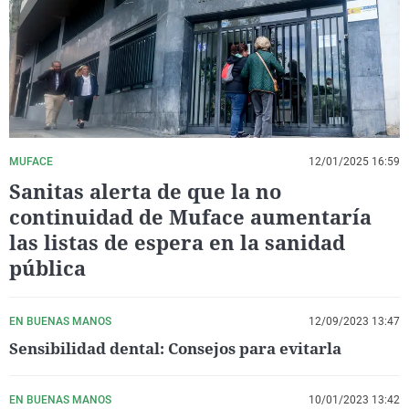
La rosa de los vientos
Caso
Extremadura
Virales
Gente viajera
Retornados
Galicia
Televisión
Como el perro y el gat
Equipo de investigaci
La Rioja
Elecciones
Operación Viuda Negr
Navarra
País Vasco
MUFACE
12/01/2025 16:59
Sanitas alerta de que la no
continuidad de Muface aumentaría
las listas de espera en la sanidad
pública
EN BUENAS MANOS
12/09/2023 13:47
Sensibilidad dental: Consejos para evitarla
EN BUENAS MANOS
10/01/2023 13:42