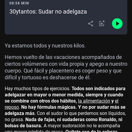
08:58 MIN
30ytantos: Sudar no adelgaza
Ya estamos todos y nuestros kilos.
Hemos vuelto de las vacaciones acompañados de
ciertos volúmenes con vida propia y apego a nuestro
cuerpo. Qué fácil y placentero es coger peso y que
difícil y tortuoso es deshacerse de él.
Hay muchos tipos de ejercicios.
Todos son indicados para
adelgazar en mayor o menor medida, siempre y cuando
se combine con otros dos hábitos,
la alimentación
y
el
reposo
.
No hay fórmulas mágicas. Y no por sudar más se
adelgaza más
. Con el sudor lo que perdemos son líquidos,
no grasa.
Nada de fajas, ni sudaderas como Ronaldo, ni
bolsas de basura.
A mayor sudoración no le acompaña
una mayor pérdida de grasa.
Quítate eso de la cabeza
.