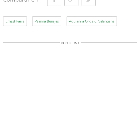
Facebook
Google+
Twitter
Ernest Parra
Palmira Benajas
Aquí en la Onda C. Valenciana
PUBLICIDAD