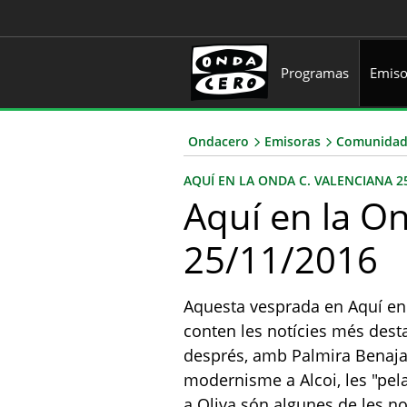
Programas
Emiso
Ondacero
Emisoras
Comunidad
AQUÍ EN LA ONDA C. VALENCIANA 2
Aquí en la O
25/11/2016
Aquesta vesprada en Aquí en 
conten les notícies més dest
després, amb Palmira Benaja
modernisme a Alcoi, les "pela
a Oliva són algunes de les no