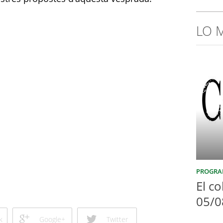
LO 
PROGRA
El co
05/0
k
Google+
Twitter