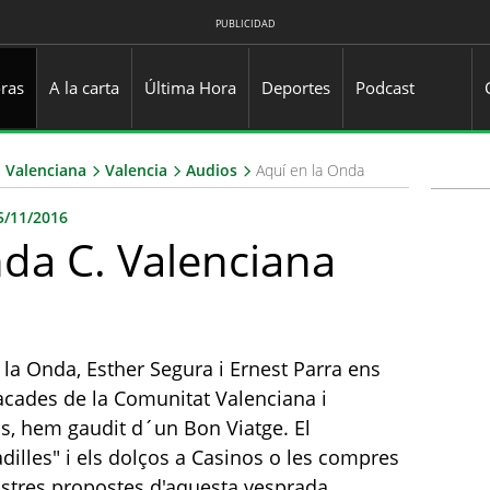
PUBLICIDAD
ras
A la carta
Última Hora
Deportes
Podcast
 Valenciana
Valencia
Audios
Aquí en la Onda
5/11/2016
nda C. Valenciana
la Onda, Esther Segura i Ernest Parra ens
acades de la Comunitat Valenciana i
s, hem gaudit d´un Bon Viatge. El
dilles" i els dolços a Casinos o les compres
stres propostes d'aquesta vesprada.​