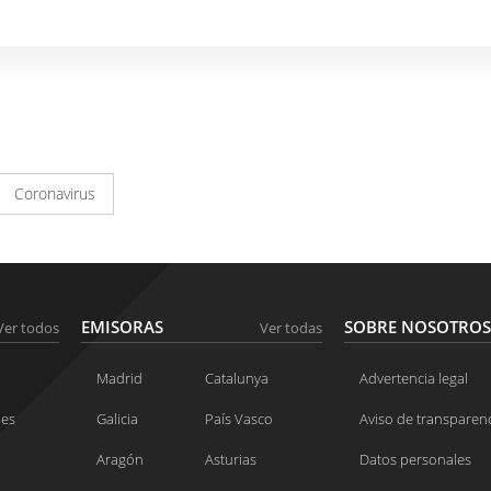
Coronavirus
EMISORAS
SOBRE NOSOTROS
Ver todos
Ver todas
Madrid
Catalunya
Advertencia legal
nes
Galicia
País Vasco
Aviso de transparen
Aragón
Asturias
Datos personales