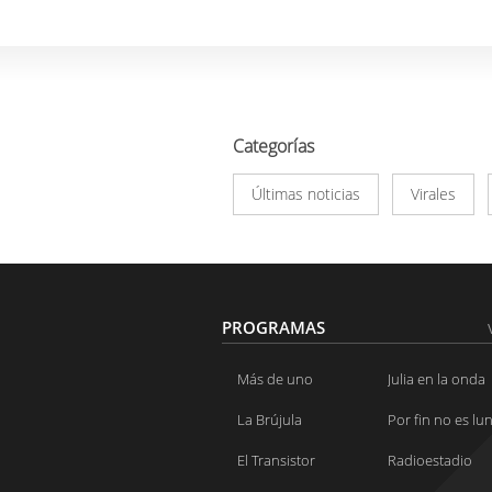
Categorías
Últimas noticias
Virales
PROGRAMAS
Más de uno
Julia en la onda
La Brújula
Por fin no es lu
El Transistor
Radioestadio