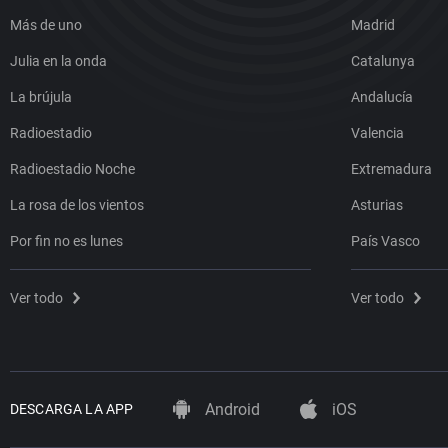
Más de uno
Madrid
Julia en la onda
Catalunya
La brújula
Andalucía
Radioestadio
Valencia
Radioestadio Noche
Extremadura
La rosa de los vientos
Asturias
Por fin no es lunes
País Vasco
Ver todo
Ver todo
Android
iOS
DESCARGA LA APP