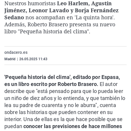
Nuestros humoristas
Leo Harlem, Agustín
La rosa de los vientos
Caso
Extremadura
Virales
Jiménez, Leonor Lavado y Borja Fernández
Gente viajera
Retornados
Galicia
Televisión
Sedano
nos acompañan en 'La quinta hora'.
Además, Roberto Brasero presenta su nuevo
Como el perro y el gat
Equipo de investigaci
La Rioja
Elecciones
libro "Pequeña historia del clima".
Operación Viuda Negr
Navarra
País Vasco
ondacero.es
Madrid
|
26.05.2025 11:43
'Pequeña historia del clima', editado por Espasa,
es un libro escrito por Roberto Brasero.
El autor
describe que "está pensado para que lo pueda leer
un niño de diez años y lo entienda, y que también lo
lea su padre de cuarenta y no le aburra", cuenta
sobre las historias que pueden contener en su
interior. Una de ellas es la que hace posible que se
puedan
conocer las previsiones de hace millones