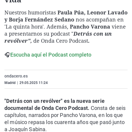
La rosa de los vientos
Caso
Extremadura
Virales
Nuestros humoristas
Paula Púa, Leonor Lavado
Gente viajera
Retornados
Galicia
Televisión
y Borja Fernández Sedano
nos acompañan en
Como el perro y el gat
Equipo de investigaci
La Rioja
Elecciones
'La quinta hora'. Además,
Pancho Varona
viene
a presentarnos su podcast "
Detrás con un
Operación Viuda Negr
Navarra
revólver",
de Onda Cero Podcast
.
País Vasco
🎧
Escucha aquí el Podcast completo
ondacero.es
Madrid
|
29.05.2025 11:24
"Detrás con un revólver" es la nueva serie
documental de Onda Cero Podcast.
Consta de seis
capítulos, narrados por Pancho Varona, en los que
el músico repasa los cuarenta años que pasó junto
a Joaquín Sabina.