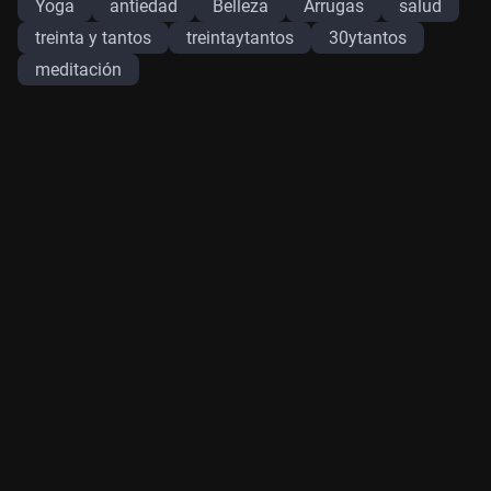
Yoga
antiedad
Belleza
Arrugas
salud
treinta y tantos
treintaytantos
30ytantos
meditación