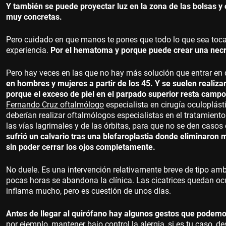
Y también se puede proyectar luz en la zona de las bolsas 
muy concretas.
Pero cuidado en que manos te pones que todo lo que sea tocar
experiencia.
Por el hematoma y porque puede crear una necros
Pero hay veces en las que no hay más solución que entrar en
en hombres y mujeres a partir de los 45. Y se suelen realiz
porque el exceso de piel en el parpado superior resta camp
Fernando Cruz oftalmólogo
especialista en cirugía oculoplást
deberían realizar oftalmólogos especialistas en el tratamien
las vías lagrimales y de las órbitas, para que no se den ca
sufrió un calvario tras una blefaroplastia donde eliminaron
sin poder cerrar los ojos completamente.
No duele. Es una intervención relativamente breve de tipo ambul
pocas horas se abandona la clínica. Las cicatrices quedan ocu
inflama mucho, pero es cuestión de unos días.
Antes de llegar al quirófano hay algunos gestos que podemo
por ejemplo, mantener bajo control la alergia, si es tu caso, d