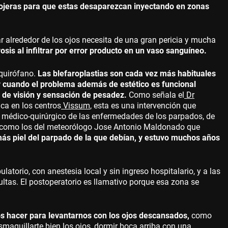
y ojeras para que estas desaparezcan inyectando en zonas
 alrededor de los ojos necesita de una gran pericia y mucha
is al infiltrar por error producto en un vaso sanguíneo.
 quirófano.
Las blefaroplastias son cada vez más habituales
ar cuando el problema además de estético es funcional
o de visión y sensación de pesadez.
Como señala el
Dr
ica en los centros
Vissum
, esta es una intervención que
to médico-quirúrgico de las enfermedades de los parpados, de
sos como los del meteorólogo Jose Antonio Maldonado que
 más piel del parpado de la que debían, y estuvo muchos años
atorio, con anestesia local y sin ingreso hospitalario, y a las
ltas. El postoperatorio es llamativo porque esa zona se
s hacer para levantarnos con los ojos descansados,
como
esmaquillarte bien los ojos, dormir boca arriba con una