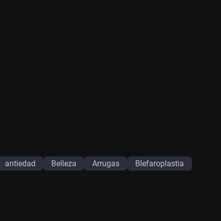
antiedad
Belleza
Arrugas
Blefaroplastia