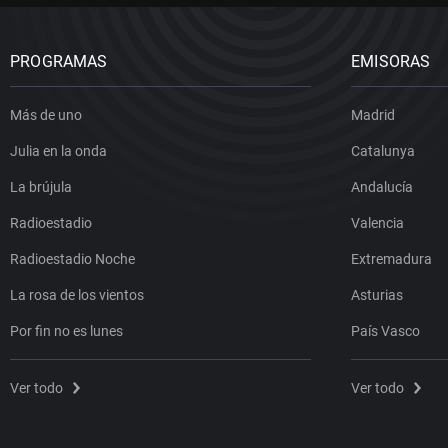
PROGRAMAS
EMISORAS
Más de uno
Madrid
Julia en la onda
Catalunya
La brújula
Andalucía
Radioestadio
Valencia
Radioestadio Noche
Extremadura
La rosa de los vientos
Asturias
Por fin no es lunes
País Vasco
Ver todo
Ver todo