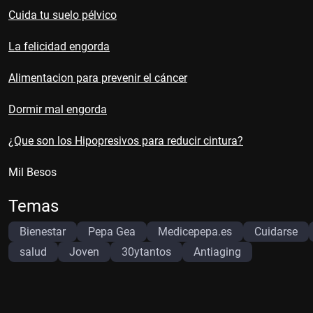
Cuida tu suelo pélvico
La felicidad engorda
Alimentacion para prevenir el cáncer
Dormir mal engorda
¿Que son los Hipopresivos para reducir cintura?
Mil Besos
Temas
Bienestar
Pepa Gea
Medicepepa.es
Cuidarse
salud
Joven
30ytantos
Antiaging