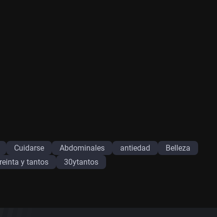
Cuidarse
Abdominales
antiedad
Belleza
treinta y tantos
30ytantos