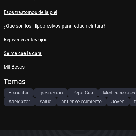
Esos trastornos de la piel
¿Que son los Hipopresivos para reducir cintura?
Rejuvenecer los ojos
Se me cae la cara
Mil Besos
Temas
Bienestar
liposucción
Pepa Gea
Medicepepa.es
Adelgazar
salud
antienvejecimiento
Joven