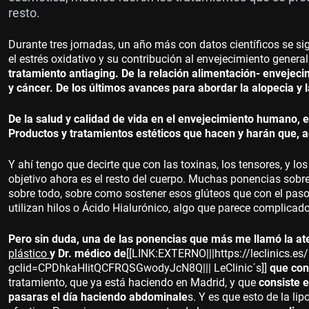
resto.
Durante tres jornadas, un año más con datos científicos se si
el estrés oxidativo y su contribución al envejecimiento genera
tratamiento antiaging. De la relación alimentación- envejeci
y cáncer. De los últimos avances para abordar la alopecia y l
De la salud y calidad de vida en el envejecimiento humano, en
Productos y tratamientos estéticos que hacen y harán que,
Y ahí tengo que decirte que con las toxinas, los tensores, y lo
objetivo ahora es el resto del cuerpo. Muchas ponencias sobre
sobre todo, sobre como sostener esos glúteos que con el pas
utilizan hilos o Ácido Hialurónico, algo que parece complicad
Pero sin duda, una de las ponencias que más me llamó la ate
plástico
y Dr. médico de
[[LINK:EXTERNO|||https://leclinics.es/
gclid=CPDhkaHIitQCFRQSGwodyJcN8Q||| LeClinic´s]]
que cont
tratamiento, que ya está haciendo en Madrid, y que
consiste 
pasaras el día haciendo abdominale
s. Y es que esto de la 