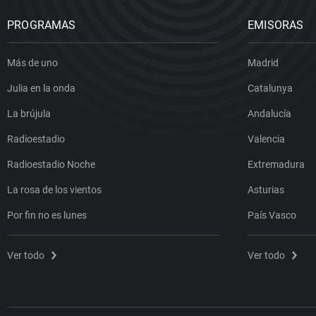
PROGRAMAS
EMISORAS
Más de uno
Madrid
Julia en la onda
Catalunya
La brújula
Andalucía
Radioestadio
Valencia
Radioestadio Noche
Extremadura
La rosa de los vientos
Asturias
Por fin no es lunes
País Vasco
Ver todo
Ver todo