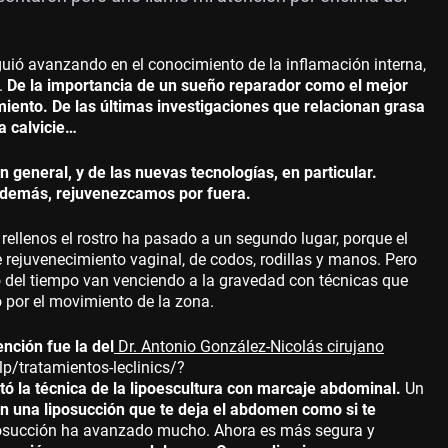
guió avanzando en el conocimiento de la inflamación interna,
l.
De la importancia de un sueño reparador como el mejor
miento. De las últimas investigaciones que relacionan grasa
a calvicie…
 general, y de las nuevas tecnologías, en particular.
 además, rejuvenezcamos por fuera.
s rellenos el rostro ha pasado a un segundo lugar, porque el
 rejuvenecimiento vaginal, de codos, rodillas y manos. Pero
o del tiempo van venciendo a la gravedad con técnicas que
o por el movimiento de la zona.
nción fue la del
Dr. Antonio González-Nicolás cirujano
lp/tratamientos-leclinics/?
ó la técnica de la lipoescultura con marcaje abdominal.
Un
en una liposucción que te deja el abdomen como si te
liposucción ha avanzado mucho. Ahora es más segura y