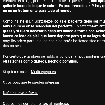
efectiva. Pero ojo, porque en contra de lo que se cree,
una lipo
quitarte toooodo lo que te sobra. Es para remodelar. Y hay q
no es un tratamiento para todo el mundo.
Como insiste el Dr. González-Nicolás
el paciente debe ser muy
muy riguroso en la selección del paciente
. En este tratamien
grasa y si fuera necesario después dándole forma con Ácido 
buena calidad de piel, que hace deporte pero que no logra d
muy llevadero porque a los dos días estás haciendo vida norma
dos meses.
Por cierto que también se habló mucho de la lipotransferenc
otras zonas como glúteos, pecho o pómulos.
Si quieres mas...
Medicepepa.es
...
Otros post que te pueden interesar:
Definir el ovalo facial
Qué son los complementos alimenticios