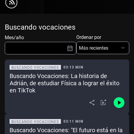
Buscando vocaciones
Ordenar por
Mes/año
Más recientes
03:13 MIN
BUSCANDO VOCACIONES
Buscando Vocaciones: La historia de
Ene
Feb
Mar
Abr
Adrián, de estudiar Física a lograr el éxito
en TikTok
May
Jun
Jul
Ago
Sep
Oct
Nov
Dic
Borrar
Mes actual
03:11 MIN
BUSCANDO VOCACIONES
Buscando Vocaciones: "El futuro está en la